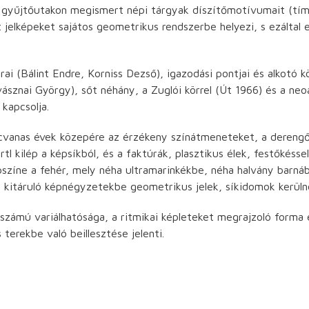
gyűjtőutakon megismert népi tárgyak díszítőmotívumait (tímárj
 jelképeket sajátos geometrikus rendszerbe helyezi, s ezáltal
rai (Bálint Endre, Korniss Dezső), igazodási pontjai és alkotó 
ásznai György), sőt néhány, a Zuglói körrel (Út 1966) és a neoa
 kapcsolja.
lcvanas évek közepére az érzékeny színátmeneteket, a derengő
tl kilép a képsíkból, és a faktúrák, plasztikus élek, festőkés
zíne a fehér, mely néha ultramarinkékbe, néha halvány barnába 
 kitáruló képnégyzetekbe geometrikus jelek, síkidomok kerülne
számú variálhatósága, a ritmikai képleteket megrajzoló forma
terekbe való beillesztése jelenti.