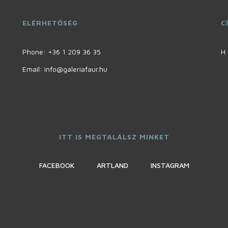
ELÉRHETŐSÉG
C
Phone:
+36 1 209 36 35
H 
Email: info@galeriafaur.hu
ITT IS MEGTALÁLSZ MINKET
FACEBOOK
ARTLAND
INSTAGRAM