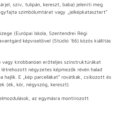
el, szív, tulipán, kereszt, baba) jeleníti meg
 egyfajta szimbólumtárat vagy „jelképkatasztert”
közege (Európai Iskola, Szentendrei Régi
vantgárd képviselőivel (Stúdió ’66) közös kiállítás
 vagy kirobbanóan erőteljes színstruktúrákat
sel létrehozott négyzetes képmezők révén halad
hajlik. E „kép parcellákat” rovátkák, csíkozott és
k (ék, kör, négyszög, kereszt).
 elmozdulások, az egymásra montírozott