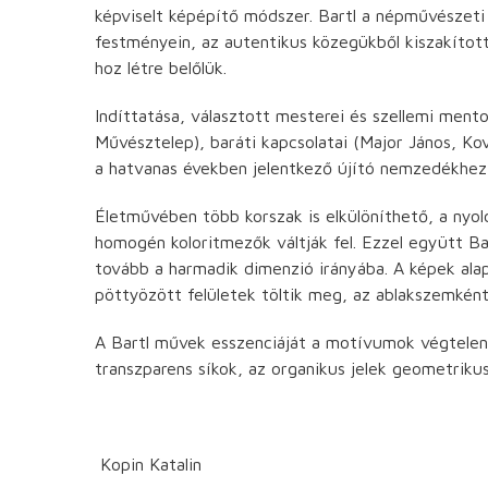
képviselt képépítő módszer. Bartl a népművészeti 
festményein, az autentikus közegükből kiszakított
hoz létre belőlük.
Indíttatása, választott mesterei és szellemi mento
Művésztelep), baráti kapcsolatai (Major János, Kov
a hatvanas években jelentkező újító nemzedékhez
Életművében több korszak is elkülöníthető, a nyo
homogén koloritmezők váltják fel. Ezzel együtt Bar
tovább a harmadik dimenzió irányába. A képek alaps
pöttyözött felületek töltik meg, az ablakszemként
A Bartl művek esszenciáját a motívumok végtelen
transzparens síkok, az organikus jelek geometrikus 
Kopin Katalin