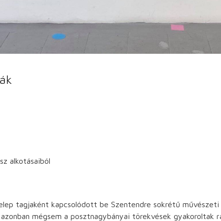
rák
z alkotásaiból
elep tagjaként kapcsolódott be Szentendre sokrétű művészeti
t azonban mégsem a posztnagybányai törekvések gyakoroltak rá,