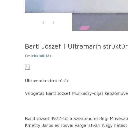
Bartl Jószef | Ultramarin struktú
Emlékkiállítás
Ultramarin struktúrák
Válogatás Bartl József Munkácsy-díjas képzőművés
Bartl József 1972-től a Szentendrei Régi Művészt
Kmetty János és Ilosvai Varga István. Nagy hatás