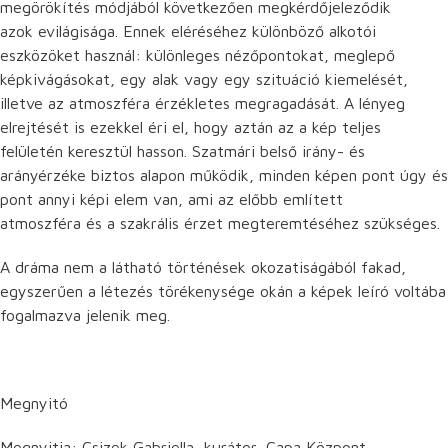
megörökítés módjából következően megkérdőjeleződik
azok evilágisága. Ennek eléréséhez különböző alkotói
eszközöket használ: különleges nézőpontokat, meglepő
képkivágásokat, egy alak vagy egy szituáció kiemelését,
illetve az atmoszféra érzékletes megragadását. A lényeg
elrejtését is ezekkel éri el, hogy aztán az a kép teljes
felületén keresztül hasson. Szatmári belső irány- és
arányérzéke biztos alapon működik, minden képen pont úgy és
pont annyi képi elem van, ami az előbb említett
atmoszféra és a szakrális érzet megteremtéséhez szükséges.
A dráma nem a látható történések okozatiságából fakad,
egyszerűen a létezés törékenysége okán a képek leíró voltába
fogalmazva jelenik meg.
Megnyitó
Megnyitja: Csizek Gabriella, kurátor, Capa Központ