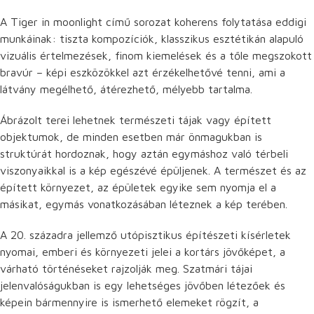
A Tiger in moonlight című sorozat koherens folytatása eddigi
munkáinak: tiszta kompozíciók, klasszikus esztétikán alapuló
vizuális értelmezések, finom kiemelések és a tőle megszokott
bravúr – képi eszközökkel azt érzékelhetővé tenni, ami a
látvány megélhető, átérezhető, mélyebb tartalma.
Ábrázolt terei lehetnek természeti tájak vagy épített
objektumok, de minden esetben már önmagukban is
struktúrát hordoznak, hogy aztán egymáshoz való térbeli
viszonyaikkal is a kép egészévé épüljenek. A természet és az
épített környezet, az épületek egyike sem nyomja el a
másikat, egymás vonatkozásában léteznek a kép terében.
A 20. századra jellemző utópisztikus építészeti kísérletek
nyomai, emberi és környezeti jelei a kortárs jövőképet, a
várható történéseket rajzolják meg. Szatmári tájai
jelenvalóságukban is egy lehetséges jövőben létezőek és
képein bármennyire is ismerhető elemeket rögzít, a