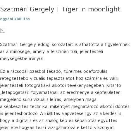
Szatmári Gergely | Tiger in moonlight
egyéni kiállítás
Szatmári Gergely eddigi sorozatait is áthatotta a figyelemnek
az a minősége, amely a felszínen túli, jelentésteli
mélységekbe irányul.
Ez a rácsodálkozásból fakadó, türelmes odafordulás
rétegzettebb vizuális tapasztalatot hoz számára és válik
jelentésteli fotográfiává alkotói tevékenységében. Kitartó
„letapogatási” folyamatának az eredménye a képfelületen
megjelenő sűrű vizuális leírás, amelyben maga
a képkészítés technikai mikéntjét meghatározó alkotói döntés
is jelentéshordozó. A kiállítás alapvetése így az a kérdés is,
hogy a digitális és az analóg kép és képalkotás együttes
jelenléte hogyan teszi vizsgálhatóvá e kettő viszonyát.