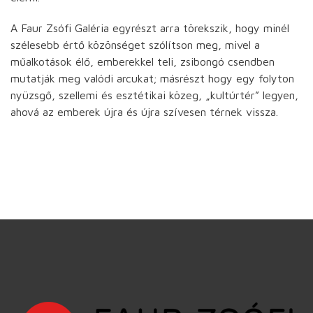
A Faur Zsófi Galéria egyrészt arra törekszik, hogy minél
szélesebb értő közönséget szólítson meg, mivel a
műalkotások élő, emberekkel teli, zsibongó csendben
mutatják meg valódi arcukat; másrészt hogy egy folyton
nyüzsgő, szellemi és esztétikai közeg, „kultúrtér” legyen,
ahová az emberek újra és újra szívesen térnek vissza.