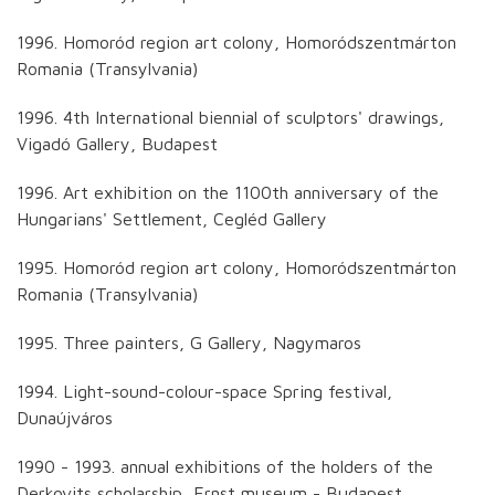
1996. Homoród region art colony, Homoródszentmárton
Romania (Transylvania)
1996. 4th International biennial of sculptors' drawings,
Vigadó Gallery, Budapest
1996. Art exhibition on the 1100th anniversary of the
Hungarians' Settlement, Cegléd Gallery
1995. Homoród region art colony, Homoródszentmárton
Romania (Transylvania)
1995. Three painters, G Gallery, Nagymaros
1994. Light-sound-colour-space Spring festival,
Dunaújváros
1990 - 1993. annual exhibitions of the holders of the
Derkovits scholarship, Ernst museum - Budapest