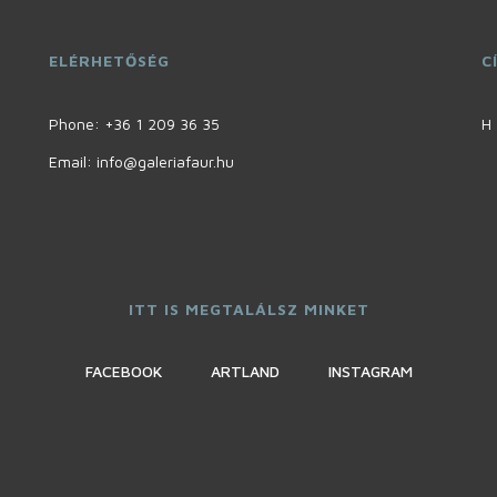
ELÉRHETŐSÉG
C
Phone:
+36 1 209 36 35
H 
Email: info@galeriafaur.hu
ITT IS MEGTALÁLSZ MINKET
FACEBOOK
ARTLAND
INSTAGRAM