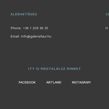
ELÉRHETŐSÉG
C
Phone:
+36 1 209 36 35
H 
Email: info@galeriafaur.hu
ITT IS MEGTALÁLSZ MINKET
FACEBOOK
ARTLAND
INSTAGRAM