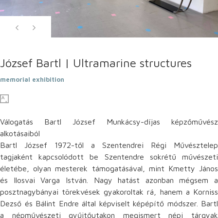
József Bartl | Ultramarine structures
memorial exhibition
Válogatás Bartl József Munkácsy-díjas képzőművész
alkotásaiból
Bartl József 1972-től a Szentendrei Régi Művésztelep
tagjaként kapcsolódott be Szentendre sokrétű művészeti
életébe, olyan mesterek támogatásával, mint Kmetty János
és Ilosvai Varga István. Nagy hatást azonban mégsem a
posztnagybányai törekvések gyakoroltak rá, hanem a Korniss
Dezső és Bálint Endre által képviselt képépítő módszer. Bartl
a népművészeti gyűjtőutakon megismert népi tárgyak