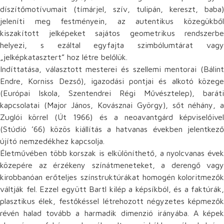
díszítőmotívumait (tímárjel, szív, tulipán, kereszt, baba)
jeleníti meg festményein, az autentikus közegükből
kiszakított jelképeket sajátos geometrikus rendszerbe
helyezi, s ezáltal egyfajta szimbólumtárat vagy
„jelképkatasztert” hoz létre belőlük.
Indíttatása, választott mesterei és szellemi mentorai (Bálint
Endre, Korniss Dezső), igazodási pontjai és alkotó közege
(Európai Iskola, Szentendrei Régi Művésztelep), baráti
kapcsolatai (Major János, Kovásznai György), sőt néhány, a
Zuglói körrel (Út 1966) és a neoavantgárd képviselőivel
(Stúdió ’66) közös kiállítás a hatvanas években jelentkező
újító nemzedékhez kapcsolja.
Életművében több korszak is elkülöníthető, a nyolcvanas évek
közepére az érzékeny színátmeneteket, a derengő vagy
kirobbanóan erőteljes színstruktúrákat homogén koloritmezők
váltják fel. Ezzel együtt Bartl kilép a képsíkból, és a faktúrák,
plasztikus élek, festőkéssel létrehozott négyzetes képmezők
révén halad tovább a harmadik dimenzió irányába. A képek