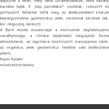
alapszíne a fehér, mely néha ultramarinkékbe, néha halvány
barnába hajlik. E „kép parcellákat” rovátkák, csíkozott és
pöttyözött felületek töltik meg, az ablakszemként kitáruló
képnégyzetekbe geometrikus jelek, síkidomok kerülnek (ék,
kör, négyszög, kereszt).
A Bartl művek esszenciáját a motívumok végtelenszámú
variálhatósága, a ritmikai képleteket megrajzoló forma
elmozdulások, az egymásra montírozott transzparens síkok,
az organikus jelek geometrikus terekbe való beillesztése
jelenti.
Kopin Katalin
művészettörténész