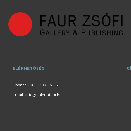
ELÉRHETŐSÉG
C
Phone:
+36 1 209 36 35
H 
Email: info@galeriafaur.hu