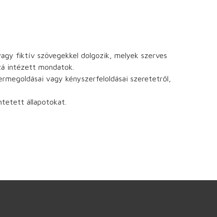
 vagy fiktív szövegekkel dolgozik, melyek szerves
zzá intézett mondatok.
ermegoldásai vagy kényszerfeloldásai szeretetről,
tetett állapotokat.