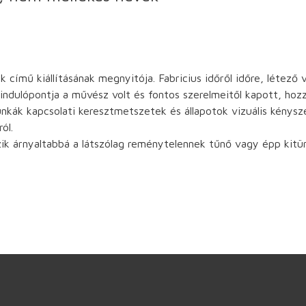
k című kiállításának megnyitója. Fabricius időről időre, létező
kiindulópontja a művész volt és fontos szerelmeitől kapott, ho
nkák kapcsolati keresztmetszetek és állapotok vizuális kénysz
ól.
ik árnyaltabbá a látszólag reménytelennek tűnő vagy épp kitün