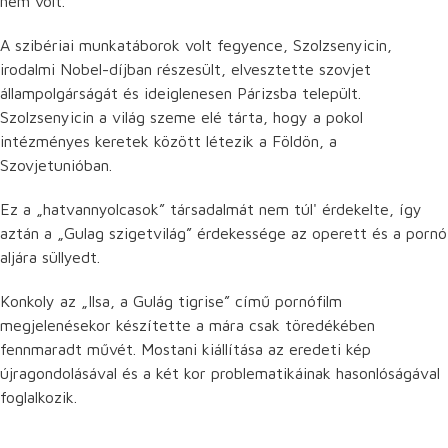
nem volt.
A szibériai munkatáborok volt fegyence, Szolzsenyicin,
irodalmi Nobel-díjban részesült, elvesztette szovjet
állampolgárságát és ideiglenesen Párizsba települt.
Szolzsenyicin a világ szeme elé tárta, hogy a pokol
intézményes keretek között létezik a Földön, a
Szovjetunióban.
Ez a „hatvannyolcasok” társadalmát nem túl' érdekelte, így
aztán a „Gulag szigetvilág” érdekessége az operett és a pornó
aljára süllyedt.
Konkoly az „Ilsa, a Gulág tigrise” című pornófilm
megjelenésekor készítette a mára csak töredékében
fennmaradt művét. Mostani kiállítása az eredeti kép
újragondolásával és a két kor problematikáinak hasonlóságával
foglalkozik.