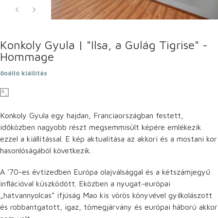
Konkoly Gyula | "Ilsa, a Gulág Tigrise" -
Hommage
önálló kiállítás
Konkoly Gyula egy hajdan, Franciaországban festett,
időközben nagyobb részt megsemmisült képére emlékezik
ezzel a kiállítással. E kép aktualitása az akkori és a mostani kor
hasonlóságából következik.
A '70-es évtizedben Európa olajválsággal és a kétszámjegyű
inflációval küszködött. Eközben a nyugat-európai
„hatvannyolcas” ifjúság Mao kis vörös könyvével gyilkolászott
és robbantgatott, igaz, tömegjárvány és európai háború akkor