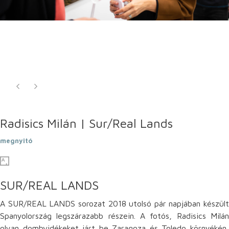
Radisics Milán | Sur/Real Lands
megnyitó
SUR/REAL LANDS
A SUR/REAL LANDS sorozat 2018 utolsó pár napjában készült
Spanyolország legszárazabb részein. A fotós, Radisics Milán
olyan dombvidékeket járt be Zaragoza és Toledo környékén,