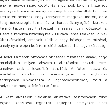
ahol a hegygerincek között és a dombok körül a kiszáradt
vízfolyások nyomán mezőgazdasági földek alakultak ki. Ezen
területek nemcsak, hogy könnyebben megközelíthetők, de a
talaj nedvességtartalma és a horadalékanyagából kialakult
termő táptalaj segít átvészelni a száraz nyári időszakot is.
Ezért a képeken kizárólag két kultúrával lehet találkozni; oliva-
ültetvényekkel, amelyek tűrik a nagy hőséget és búzával,
amely nyár elején beérik, mielőtt beköszönt a nagy szárazság.
A helyi farmerek bizonyára nincsenek tudatában annak, hogy
munkájukkal milyen absztrakt alkotásokat hoztak létre,
amelyek csak a levegőből láthatóak. A fotós hosszú és
aprólékos kutatómunka eredményeként a műholdas
térképeken kiválaszotta a legérdekesebbeket, majd a
helyszínen meg is örökítette őket.
A kész alkotások valójában absztrakt festménynek tűnő
egyedi készítésű légifotók. Tájképek, amelyeken nincs