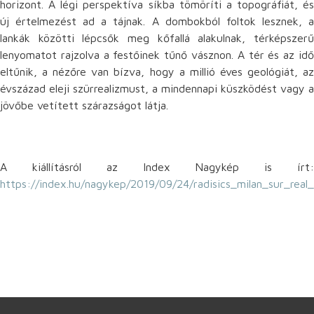
horizont. A légi perspektíva síkba tömöríti a topográfiát, és
új értelmezést ad a tájnak. A dombokból foltok lesznek, a
lankák közötti lépcsők meg kőfallá alakulnak, térképszerű
lenyomatot rajzolva a festőinek tűnő vásznon. A tér és az idő
eltűnik, a nézőre van bízva, hogy a millió éves geológiát, az
évszázad eleji szürrealizmust, a mindennapi küszködést vagy a
jövőbe vetített szárazságot látja.
A kiállításról az Index Nagykép is írt:
https://index.hu/nagykep/2019/09/24/radisics_milan_sur_real