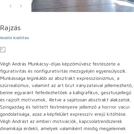
Rajzás
önálló kiállítás
Végh András Munkácsy-díjas képzőművész festészete a
figurativitás és nonfigurativitás mezsgyéjén egyensúlyozik.
Munkássága leginkább az absztrakt expresszionizmus, a
szürrealizmus, valamint az art brut irányzataival jellemezhető,
benne egyaránt felfedezhetőek a kalligrafikus, gesztusjellegű
és rajzolt motívumok, illetve a sajátosan absztrakt alakzatok.
Színgazdag és telített festményeire jellemző a horrror vacui
gondolatisága, azaz a képfelület expresszív erejű kitöltése.
Végh Andrást az emberi motivációk, kapcsolatrendszerek
dinamikája érdekli, amelyek valamiként mindig megjelennek