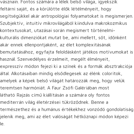
vásznain. Fontos számára a lélek belső világa, igyekszik
feltárni saját, és a körülötte élők létélményeit, hogy
segítségükkel akár antropológiai folyamatokat is megismerjen.
Szubjektív, intuitív mikrovilágából kiindulva makrokozmikus
kontextusokat, utazásai során megismert történelmi-
kulturális dimenziókat mutat be, ami mellett, sőt, időnként
akár ennek ellenpontjaként, az élet komplexitásának
bemutatásához, egyfajta feloldásként játékos motívumokat is
használ. Szenvedélyes érzelmeit, megélt élményeit,
expresszív módon fejezi ki a színek és a formák absztrakciója
által. Alkotásaiban mindig elsődlegesek az élénk coloritok,
amelyek a képek belső világát határozzák meg, hogy velük
teremtsen harmóniát. A Faur Zsófi Galériában most
látható Rajzás című kiállításán a számára oly fontos
mediterrán világ életérzései tükröződnek. Benne a
természethez és a humánus értékekhez vonzódó gondolatiság
jelenik meg, ami az élet valóságát hétköznapi módon képezi
le.