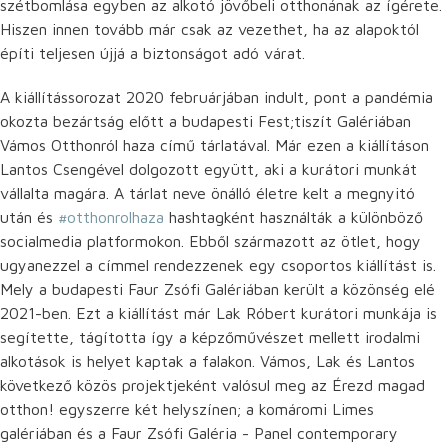
szétbomlása egyben az alkotó jövőbeli otthonának az ígérete.
Hiszen innen tovább már csak az vezethet, ha az alapoktól
építi teljesen újjá a biztonságot adó várat.
A kiállítássorozat 2020 februárjában indult, pont a pandémia
okozta bezártság előtt a budapesti Fest;tiszít Galériában
Vámos Otthonról haza című tárlatával. Már ezen a kiállításon
Lantos Csengével dolgozott együtt, aki a kurátori munkát
vállalta magára. A tárlat neve önálló életre kelt a megnyitó
után és
#otthonrolhaza
hashtagként használták a különböző
socialmedia platformokon. Ebből származott az ötlet, hogy
ugyanezzel a címmel rendezzenek egy csoportos kiállítást is.
Mely a budapesti Faur Zsófi Galériában került a közönség elé
2021-ben. Ezt a kiállítást már Lak Róbert kurátori munkája is
segítette, tágította így a képzőművészet mellett irodalmi
alkotások is helyet kaptak a falakon. Vámos, Lak és Lantos
következő közös projektjeként valósul meg az Érezd magad
otthon! egyszerre két helyszínen; a komáromi Limes
galériában és a Faur Zsófi Galéria - Panel contemporary