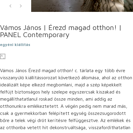
Vámos János | Érezd magad otthon! |
PANEL Contemporary
egyéni kiállítás
Vámos János Érezd magad otthon! c. tárlata egy több évre
visszanyúló kiállítássorozat következő állomása, ahol az otthon
ideálizált képe elkezd megbomlani, majd a szép képekkelt
felfújt biztonságos hely szelepe egyszercsak kiszakad és
megállíthatatlanul roskad össze minden, ami addig az
otthonunkra emlékeztetett. A végén pedig nem marad más,
csak a gyermekkorban felépített egység összezsugorodott
bőre a telek végi drót kerítésre felfüggesztve. Az emlékek és
az otthonba vetett hit dekonstruáltsága, visszafordíthatatlan